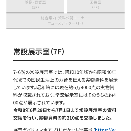
映像・音響室
図書室
（5F）
（4F）
総合案内・資料公開コーナー・
ニュースシアター（1F）
常設展示室（7F）
7・6階の常設展示室では、昭和10年頃から昭和40年
代までの国民生活上の労苦を伝える実物資料を展示
しています。昭和館には現在約6万4000点の実物資
料が収蔵されており、常設展示室にはそのうちの約4
00点が展示されています。
令和8年6月29日から7月1日まで常設展示室の資料
交換を行い、実物資料の約210点を交換しました。
展示ガイドスマホアプリ「ポケット学芸員（
https://w