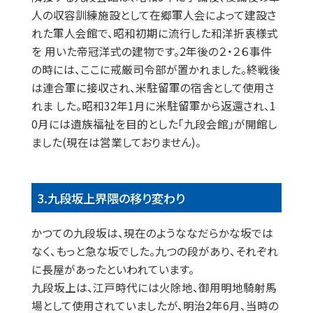
人の収容訓練施設として在郷軍人会によって建設さ
れた軍人会館で、昭和初期に流行した和洋折衷様式
を 用いた帝冠洋式の建物です。2年後の２・２６事件
の時には、ここに戒厳司令部が置かれました。終戦後
は連合軍に接収され、米駐留軍の宿舎として使用さ
れま した。昭和32年1月に米駐留軍から返還され、1
0月には遺族福祉を目的とした「九段会館」が開館し
ました(現在は営業しておりません)。
3.九段坂上界隈の移り変わり
かつての九段坂は、現在のようななだらかな坂では
なく、もっと急な坂でした。九つの段があり、それぞれ
に長屋があったといわれています。
九段坂上は、江戸時代には火除地、御用明地騎射馬
場として使用されていましたが、明治2年6月、当時の