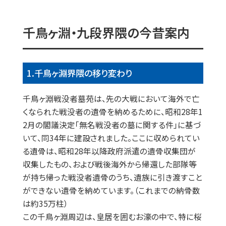
千鳥ヶ淵・九段界隈の今昔案内
1.千鳥ヶ淵界隈の移り変わり
千鳥ヶ淵戦没者墓苑は、先の大戦において海外で亡
くなられた戦没者の遺骨を納めるために、昭和28年1
2月の閣議決定「無名戦没者の墓に関する件」に基づ
いて、同34年に建設されました。ここに収められてい
る遺骨は、昭和28年以降政府派遣の遺骨収集団が
収集したもの、および戦後海外から帰還した部隊等
が持ち帰った戦没者遺骨のうち、遺族に引き渡すこと
ができない遺骨を納めています。（これまでの納骨数
は約35万柱）
この千鳥ヶ淵周辺は、皇居を囲むお濠の中で、特に桜