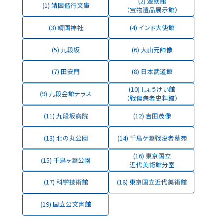
(2) 遊就館
(1) 靖国偕行文庫
（宝物遺品展示館）
(3) 靖国神社
(4) インド大使館
(5) 九段坂
(6) 大山元帥像
(7) 田安門
(8) 日本武道館
(10) しょうけい館
(9) 九段会館テラス
（戦傷病者史料館）
(11) 九段坂病院
(12) 吉田茂像
(13) 北の丸公園
(14) 千鳥ケ淵戦没者墓苑
(16) 東京国立
(15) 千鳥ヶ淵公園
近代美術館分室
(17) 科学技術館
(18) 東京国立近代美術館
(19) 国立公文書館