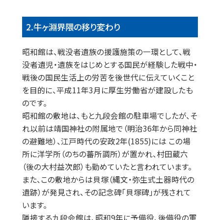
2.牛ヶ淵界隈の移り変わり
昭和館は、戦没者遺族の援護施策の一環として、戦
没者遺児・遺族をはじめとする国民が経験した戦中・
戦後の国民生活上の労苦を後世代に伝えていくこと
を目的に、平成11年3月に厚生労働省が建設したも
のです。
昭和館の敷地は、もと九段会館の駐車場でしたが、そ
れ以前は靖国神社の附属地で（明治36年から同神社
の避難地）、江戸時代の安政2年(1855)には この場
所に洋学所（のちの蕃所調所）が置かれ、村田蔵六
（後の大村益次郎）も勤めていたと言われています。
また、この敷地からは貝塚（縄文・弥生式土器時代の
遺跡）が発見され、その記念碑「貝塚碑」が残されて
います。
隣接する九段会館は、昭和9年に予備役、後備役の軍