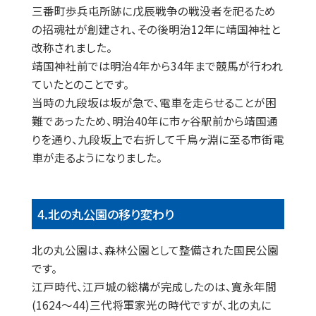
三番町歩兵屯所跡に戊辰戦争の戦没者を祀るため
の招魂社が創建され、その後明治12年に靖国神社と
改称されました。
靖国神社前では明治4年から34年まで競馬が行われ
ていたとのことです。
当時の九段坂は坂が急で、電車を走らせることが困
難であったため、明治40年に市ヶ谷駅前から靖国通
りを通り、九段坂上で右折して千鳥ヶ淵に至る市街電
車が走るようになりました。
4.北の丸公園の移り変わり
北の丸公園は、森林公園として整備された国民公園
です。
江戸時代、江戸城の総構が完成したのは、寛永年間
(1624～44)三代将軍家光の時代ですが、北の丸に