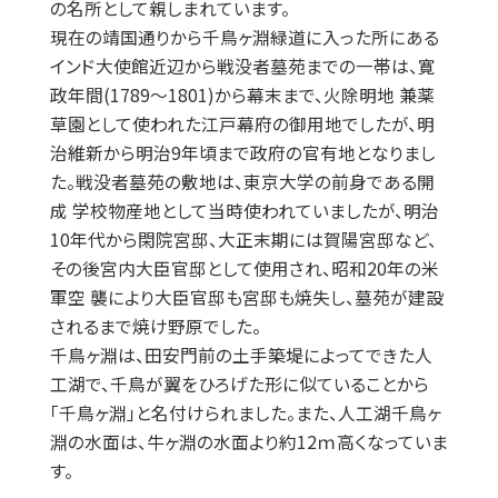
の名所として親しまれています。
現在の靖国通りから千鳥ヶ淵緑道に入った所にある
インド大使館近辺から戦没者墓苑までの一帯は、寛
政年間(1789～1801)から幕末まで、火除明地 兼薬
草園として使われた江戸幕府の御用地でしたが、明
治維新から明治9年頃まで政府の官有地となりまし
た。戦没者墓苑の敷地は、東京大学の前身である開
成 学校物産地として当時使われていましたが、明治
10年代から閑院宮邸、大正末期には賀陽宮邸など、
その後宮内大臣官邸として使用され、昭和20年の米
軍空 襲により大臣官邸も宮邸も焼失し、墓苑が建設
されるまで焼け野原でした。
千鳥ヶ淵は、田安門前の土手築堤によってできた人
工湖で、千鳥が翼をひろげた形に似ていることから
「千鳥ヶ淵」と名付けられました。また、人工湖千鳥ヶ
淵の水面は、牛ヶ淵の水面より約12ｍ高くなっていま
す。