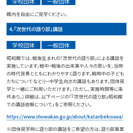
学校団体
一般団体
館内を自由にご見学ください。
4.「次世代の語り部」講話
学校団体
一般
団体
昭和館では、戦後生まれの「次世代の語り部」による講話を
実施しています。戦中・戦後の出来事や人々の思いを、当時
の時代背景とともにわかりやすく語ります。戦時中の子ども
たちについてなど小・中学生向きの講話もあります。団体見
学と一緒にご利用いただけます。（ただし、実施時間等に条
件あり。）詳細は、以下ページの「『次世代の語り部』昭和館
での講話依頼について」をご参照ください。
https://www.showakan.go.jp/about/kataribekouwa/
※団体見学時に語り部の講話をご希望の方は、語り部事業