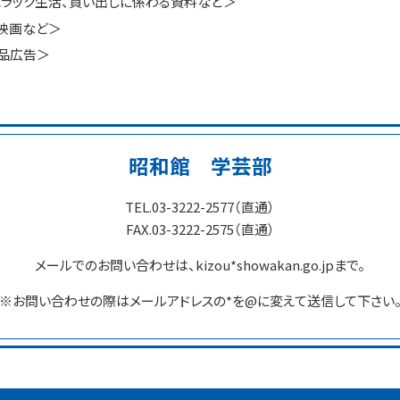
ラック生活、買い出しに係わる資料など＞
、映画など＞
品広告＞
資料の貸出
昭和館 学芸部
TEL.03-3222-2577（直通）
「次世代の語り部」講話
FAX.03-3222-2575（直通）
メールでのお問い合わせは、kizou*showakan.go.jpまで。
※お問い合わせの際はメールアドレスの*を@に変えて送信して下さい
イベント情報