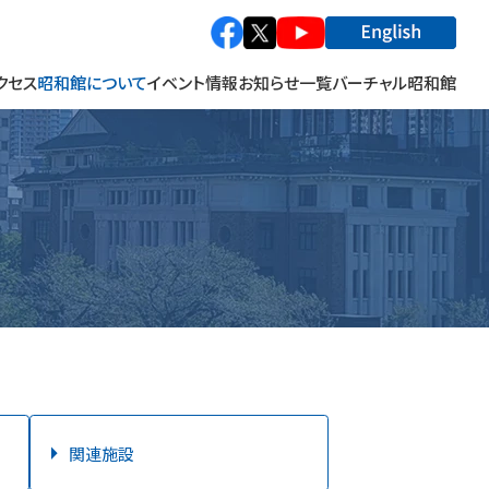
クセス
昭和館について
イベント情報
お知らせ一覧
バーチャル昭和館
館長あいさつ
特別企画展
関係施設連携事業
巡回特別企画展
関連施設
写真展
の方へ
貸出キット
イベント
資料寄贈のお願い
資料の貸出
「次世代の語り部」講話
関連施設