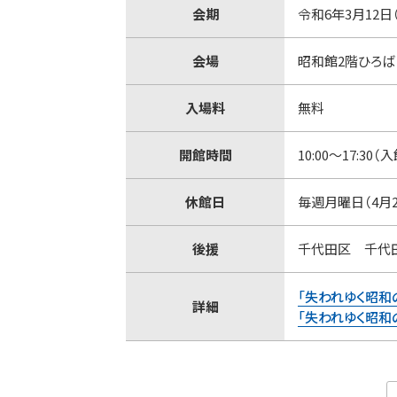
会期
令和6年3月12日
会場
昭和館2階ひろば
入場料
無料
開館時間
10:00～17:30（
休館日
毎週月曜日（4月2
後援
千代田区 千代
「失われゆく昭和
詳細
「失われゆく昭和