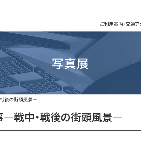
ご利用案内・交通ア
館内のご案内
周辺タウンマップ
写真展
学校団体・一般団体
HOME
・戦後の街頭風景―
事―戦中・戦後の街頭風景―
ご利用案内・交通アクセス