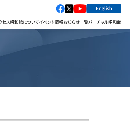
クセス
昭和館について
イベント情報
お知らせ一覧
バーチャル昭和館
館長あいさつ
特別企画展
関係施設連携事業
巡回特別企画展
関連施設
写真展
の方へ
貸出キット
イベント
資料寄贈のお願い
資料の貸出
「次世代の語り部」講話