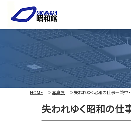
HOME
写真展
失われゆく昭和の仕事―戦中
失われゆく昭和の仕