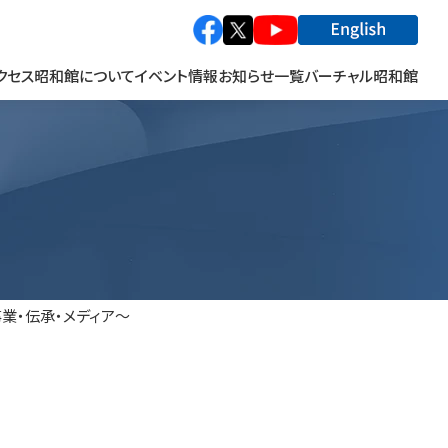
クセス
昭和館について
イベント情報
お知らせ一覧
バーチャル昭和館
館長あいさつ
特別企画展
関係施設連携事業
巡回特別企画展
関連施設
写真展
の方へ
貸出キット
イベント
資料寄贈のお願い
業・伝承・メディア～
資料の貸出
「次世代の語り部」講話