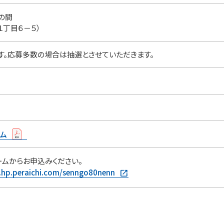
の間
丁目６－５）
申込制です。応募多数の場合は抽選とさせていただきま
ウム
ームからお申込みください。
.hp.peraichi.com/senngo80nenn