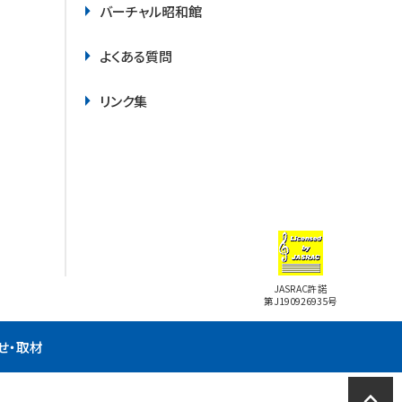
バーチャル昭和館
よくある質問
リンク集
JASRAC許諾
第J190926935号
せ・取材
expand_less