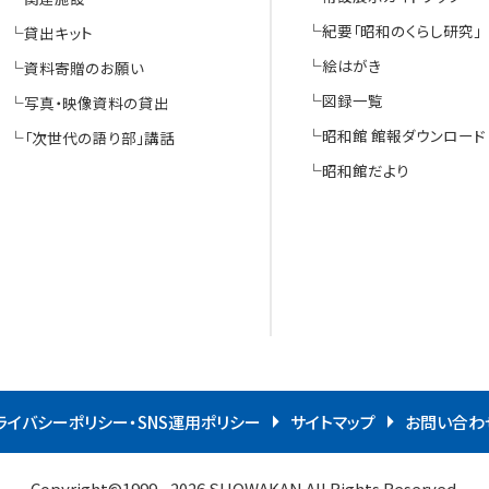
紀要「昭和のくらし研究」
貸出キット
絵はがき
資料寄贈のお願い
図録一覧
写真・映像資料の貸出
昭和館 館報ダウンロード
「次世代の語り部」講話
昭和館だより
ライバシーポリシー・SNS運用ポリシー
サイトマップ
お問い合わ
Copyright
©1999 - 2026 SHOWAKAN All Rights Reserved.