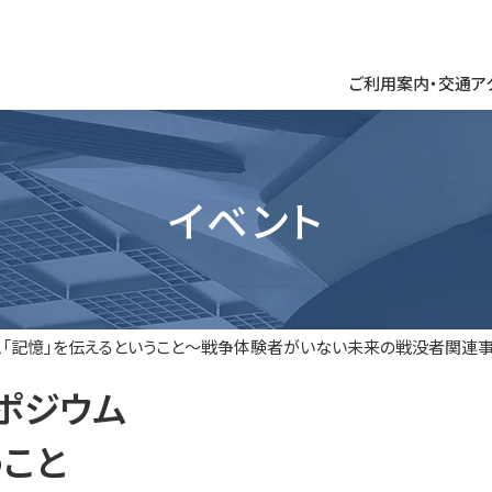
ご利用案内・交通ア
館内のご案内
周辺タウンマップ
イベント
学校団体・一般団体
HOME
ム
「記憶」を伝えるということ
～戦争体験者がいない未来の戦没者関連事
ポジウム
ご利用案内・交通アクセス
うこと