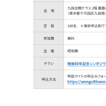
九段会館テラス 2階 鳳凰
会 場
（東京都千代田区九段南１
定 員
160名 ※事前
参加費
無料
主 催
昭和館
チラシ
戦後80年記念シンポジ
特設サイトの申込みフォ
申込方法
https://senngo80nenn