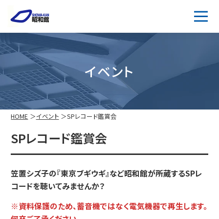
イベント
HOME
イベント
SPレコード鑑賞会
SPレコード鑑賞会
笠置シズ子の『東京ブギウギ』など昭和館が所蔵するSPレ
コードを聴いてみませんか？
※資料保護のため、蓄音機ではなく電気機器で再生します。
何卒ご了承ください。