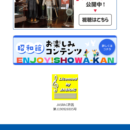
JASRAC許諾
第J190926935号