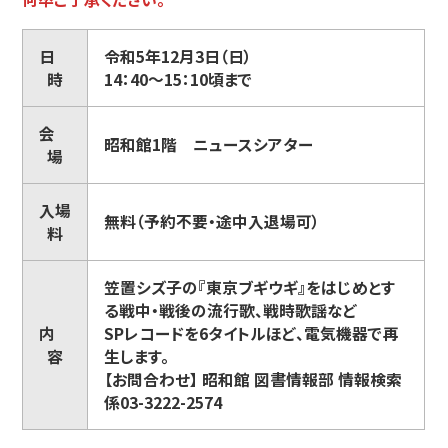
日
令和5年12月3日（日）
時
14：40～15：10頃まで
会
昭和館1階 ニュースシアター
場
入場
無料（予約不要・途中入退場可）
料
笠置シズ子の『東京ブギウギ』をはじめとす
る戦中・戦後の流行歌、戦時歌謡など
内
SPレコードを6タイトルほど、電気機器で再
容
生します。
【お問合わせ】 昭和館 図書情報部 情報検索
係03-3222-2574