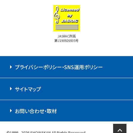
JASRAC許諾
第J190926935号
プライバシーポリシー・SNS運用ポリシー
サイトマップ
お問い合わせ・取材
expand_less
©1999 - 2026 SHOWAKAN All Rights Reserved.