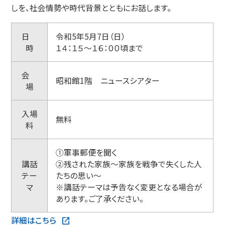
しを、社会情勢や時代背景とともにお話します。
日
令和5年5月7日（日）
時
１４：１５～１６：００頃まで
会
昭和館1階 ニュースシアター
場
入場
無料
料
➀軍事郵便を聞く
講話
②残された家族～家族を戦争で失くした人
テー
たちの思い～
マ
※講話テーマは予告なく変更となる場合が
あります。ご了承ください。
詳細はこちら