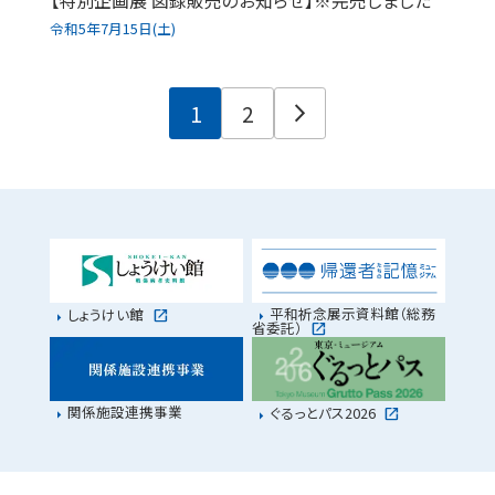
【特別企画展 図録販売のお知らせ】※完売しました
令和5年7月15日(土)
1
2
arrow_forward_ios
平和祈念展示資料館（総務
しょうけい館
省委託）
関係施設連携事業
ぐるっとパス2026