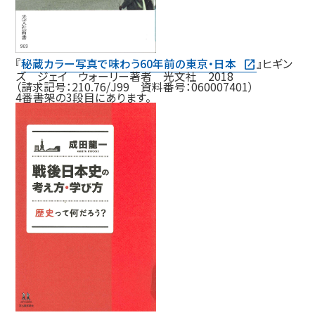
『
秘蔵カラー写真で味わう60年前の東京・日本
』ヒギン
ズ ジェイ ウォーリー著者 光文社 2018
（請求記号：210.76/J99 資料番号：060007401）
4番書架の3段目にあります。