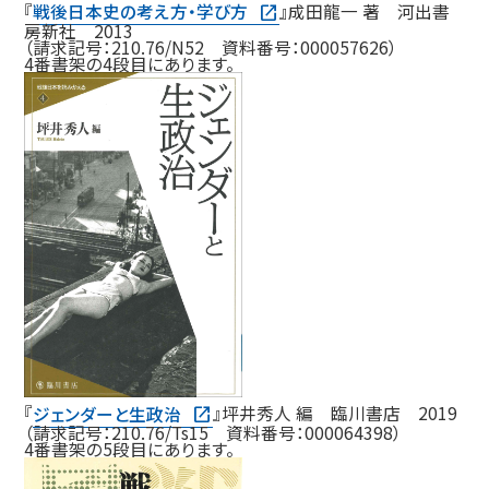
『
戦後日本史の考え方・学び方
』成田龍一 著 河出書
房新社 2013
（請求記号：210.76/N52 資料番号：000057626）
4番書架の4段目にあります。
『
ジェンダーと生政治
』坪井秀人 編 臨川書店 2019
（請求記号：210.76/Ts15 資料番号：000064398）
4番書架の5段目にあります。