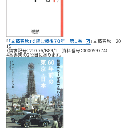
『
「文藝春秋」で読む戦後７０年 第１巻
』文藝春秋 20
15
（請求記号：210.76/B89/1 資料番号：000059774）
4番書架の2段目にあります。