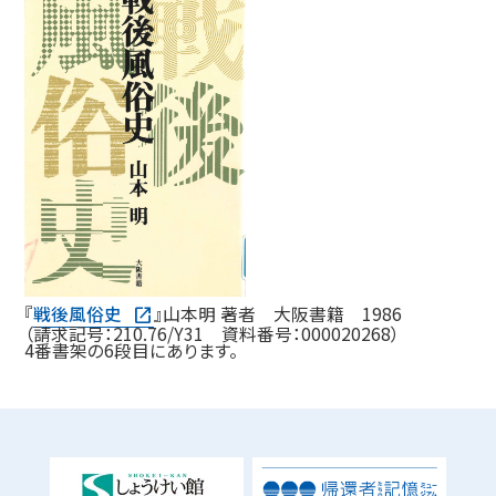
『
戦後風俗史
』山本明 著者 大阪書籍 1986
（請求記号：210.76/Y31 資料番号：000020268）
4番書架の6段目にあります。