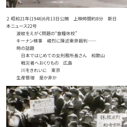
２ 昭和21年(1946)6月13日公開 上映時間約8分 新日
本ニュース22号
波紋をえがく問題の“食糧休校”
キーナン検事 峻烈に陳述――東京裁判――
時の話題
日本ではじめての女刑務所長さん 和歌山
戦災者へおくりもの 広島
川をきれいに 東京
生産管理 是か非か