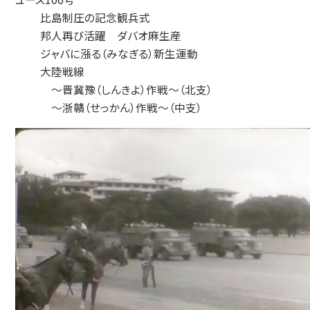
比島制圧の記念観兵式
邦人再び活躍 ダバオ麻生産
ジャバに漲る（みなぎる）新生運動
大陸戦線
～晋冀豫（しんきよ）作戦～（北支）
～浙贛（せっかん）作戦～（中支）