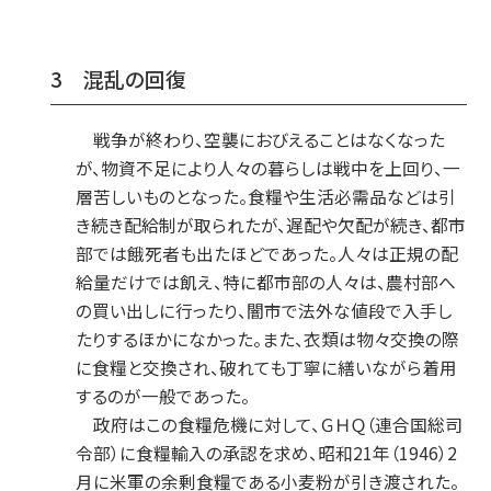
3 混乱の回復
戦争が終わり、空襲におびえることはなくなった
が、物資不足により人々の暮らしは戦中を上回り、一
層苦しいものとなった。食糧や生活必需品などは引
き続き配給制が取られたが、遅配や欠配が続き、都市
部では餓死者も出たほどであった。人々は正規の配
給量だけでは飢え、特に都市部の人々は、農村部へ
の買い出しに行ったり、闇市で法外な値段で入手し
たりするほかになかった。また、衣類は物々交換の際
に食糧と交換され、破れても丁寧に繕いながら着用
するのが一般であった。
政府はこの食糧危機に対して、ＧＨＱ（連合国総司
令部）に食糧輸入の承認を求め、昭和21年（1946）2
月に米軍の余剰食糧である小麦粉が引き渡された。