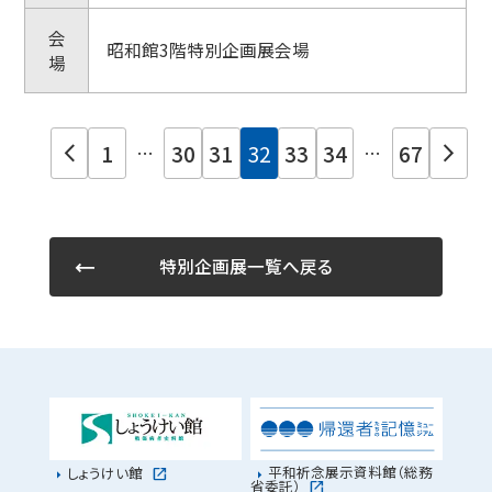
会
昭和館3階特別企画展会場
場
1
30
31
32
33
34
67
arrow_back_ios_new
arrow_forward_ios
…
…
特別企画展一覧へ戻る
平和祈念展示資料館（総務
しょうけい館
省委託）