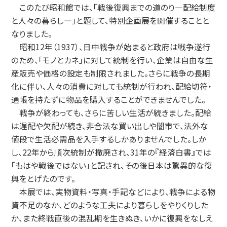
このたび昭和館では、「戦後復興までの道のり—配給制度
と人々の暮らし—」と題して、特別企画展を開催することと
なりました。
昭和12年（1937）、日中戦争が始まると政府は戦争遂行
のため、「モノとカネ」に対して統制を行い、企業は自由な生
産販売や価格の設定も制限されました。さらに戦争の長期
化に伴い、人々の消費に対しても統制が行われ、配給切符・
通帳を持たずに物品を購入することができませんでした。
戦争が終わっても、さらに苦しい生活が続きました。配給
は遅配や欠配が続き、非合法な買い出しや闇市で、法外な
値段で生活必需品を入手するしかありませんでした。しか
し、22年から順次統制が撤廃され、31年の『経済白書』では
「もはや戦後ではない」と記され、その後日本は驚異的な復
興をとげたのです。
本展では、実物資料・写真・手記などにより、戦争による物
資不足のなか、どのような工夫により暮らしをやりくりした
か、また終戦直後の混乱期を生きぬき、いかに復興をなしえ